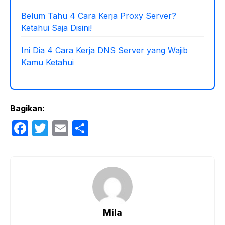
Belum Tahu 4 Cara Kerja Proxy Server?
Ketahui Saja Disini!
Ini Dia 4 Cara Kerja DNS Server yang Wajib
Kamu Ketahui
Bagikan:
F
T
E
S
a
w
m
h
c
itt
ail
ar
e
er
e
b
o
Mila
o