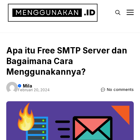
Langsung
M
ke
isi
Apa itu Free SMTP Server dan
Bagaimana Cara
Menggunakannya?
Mila
No comments
Februari 20, 2024